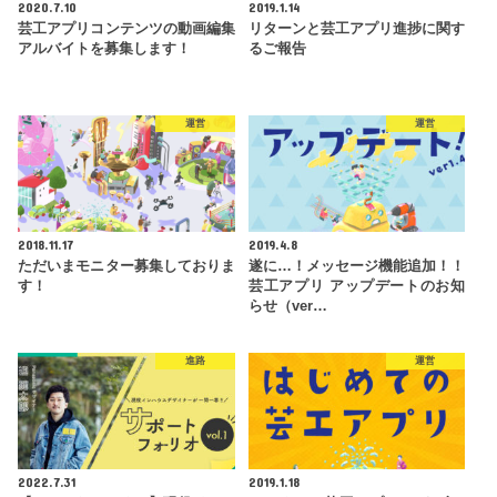
2020.7.10
2019.1.14
芸工アプリコンテンツの動画編集
リターンと芸工アプリ進捗に関す
アルバイトを募集します！
るご報告
運営
運営
2018.11.17
2019.4.8
ただいまモニター募集しておりま
遂に…！メッセージ機能追加！！
す！
芸工アプリ アップデートのお知
らせ（ver…
進路
運営
2022.7.31
2019.1.18