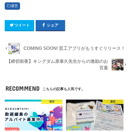
運営
ツイート
シェア
COMING SOON! 芸工アプリがもうすぐリリース！
【締切前夜】キングダム原泰久先生からの激励のお
言葉
RECOMMEND
こちらの記事も人気です。
運営
運営