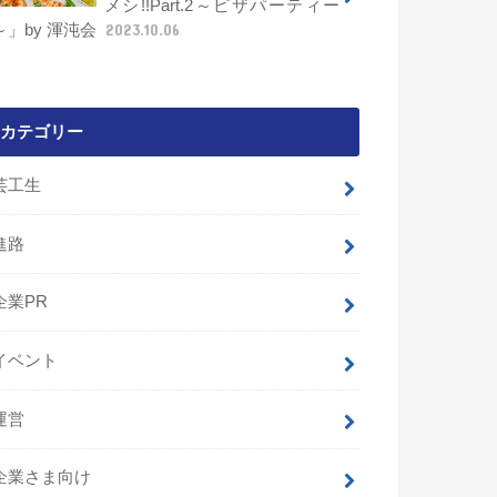
メシ!!Part.2～ピザパーティー
～」by 渾沌会
2023.10.06
カテゴリー
芸工生
進路
企業PR
イベント
運営
企業さま向け