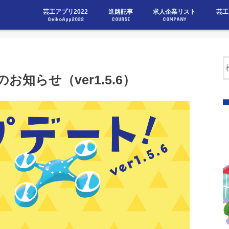
芸工アプリ2022
進路記事
求人企業リスト
芸工
6）
GeikoApp2022
COURSE
COMPANY
知らせ（ver1.5.6）