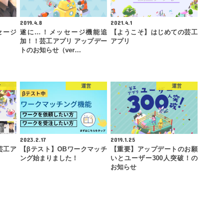
2019.4.8
2021.4.1
セージ
遂に…！メッセージ機能追
【ようこそ】はじめての芸工
加！！芸工アプリ アップデー
アプリ
トのお知らせ（ver…
営
運営
運営
2023.2.17
2019.1.25
芸工ア
【βテスト】OBワークマッチ
【重要】アップデートのお願
。
ング始まりました！
いとユーザー300人突破！の
お知らせ