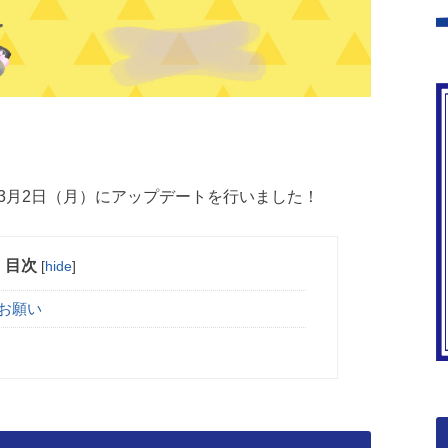
3月2日（月）にアップデートを行いました！
目次
[
hide
]
のお願い