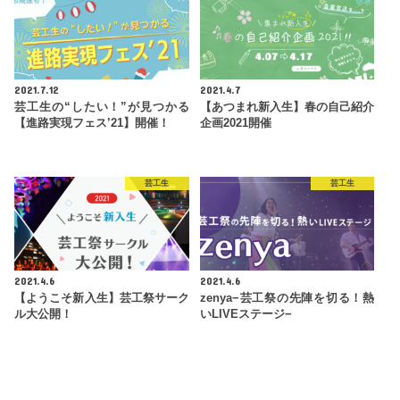
2021.7.12
2021.4.7
芸工生の“したい！”が見つかる
【あつまれ新入生】春の自己紹介
【進路実現フェス’21】開催！
企画2021開催
芸工生
芸工生
2021.4.6
2021.4.6
【ようこそ新入生】芸工祭サーク
zenya−芸工祭の先陣を切る！熱
ル大公開！
いLIVEステージ−