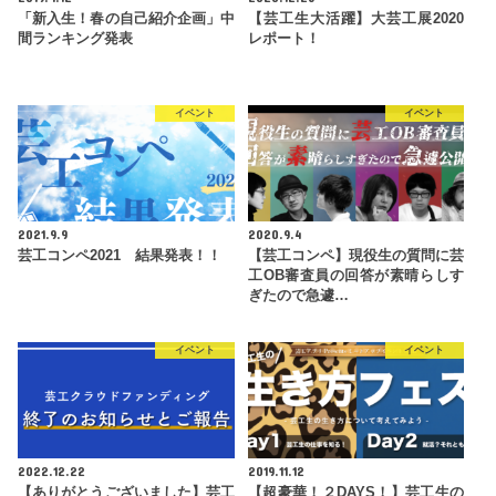
「新入生！春の自己紹介企画」中
【芸工生大活躍】大芸工展2020
間ランキング発表
レポート！
イベント
イベント
2021.9.9
2020.9.4
芸工コンペ2021 結果発表！！
【芸工コンペ】現役生の質問に芸
工OB審査員の回答が素晴らしす
ぎたので急遽…
イベント
イベント
2022.12.22
2019.11.12
【ありがとうございました】芸工
【超豪華！２DAYS！】芸工生の