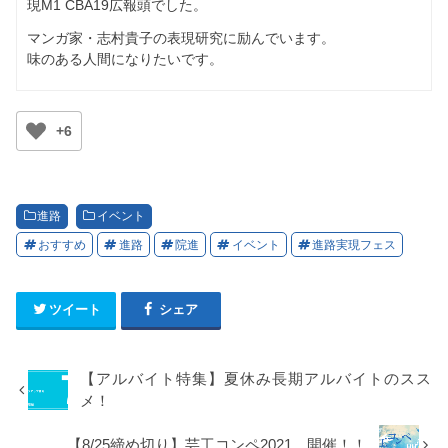
現M1 CBA19広報頭でした。
マンガ家・志村貴子の表現研究に励んでいます。
味のある人間になりたいです。
+6
進路
イベント
おすすめ
進路
院進
イベント
進路実現フェス
ツイート
シェア
【アルバイト特集】夏休み長期アルバイトのスス
メ！
【8/25締め切り】芸工コンペ2021 開催！！