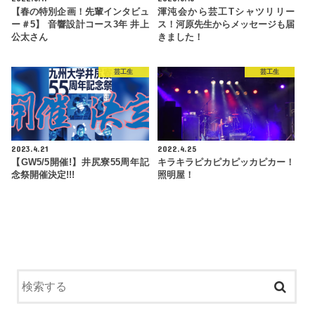
【春の特別企画！先輩インタビュ
渾沌会から芸工Tシャツリリー
ー＃5】 音響設計コース3年 井上
ス！河原先生からメッセージも届
公太さん
きました！
芸工生
芸工生
2023.4.21
2022.4.25
【GW5/5開催!】井尻寮55周年記
キラキラピカピカピッカピカー！
念祭開催決定!!!
照明屋！