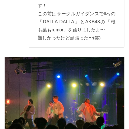
す！
この前はサークルガイダンスでItzyの
「DALLA DALLA」とAKB48の「根
も葉もrumor」を踊りましたよ〜
難しかったけど頑張った〜(笑)