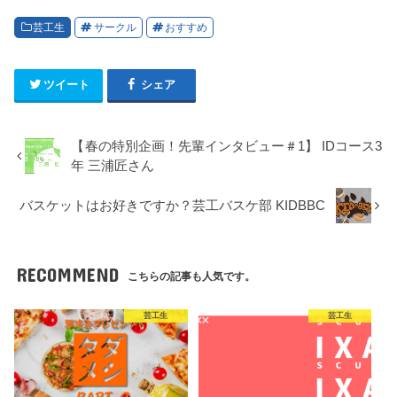
芸工生
サークル
おすすめ
ツイート
シェア
【春の特別企画！先輩インタビュー＃1】 IDコース3
年 三浦匠さん
バスケットはお好きですか？芸工バスケ部 KIDBBC
RECOMMEND
こちらの記事も人気です。
芸工生
芸工生