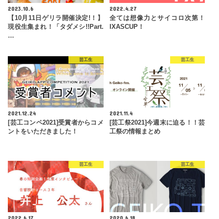
2023.10.6
2022.4.27
【10月11日ゲリラ開催決定!！】
全ては想像力とサイコロ次第！
現役生集まれ！「タダメシ!!Part.
IXASCUP！
…
芸工生
芸工生
2021.12.24
2021.11.4
[芸工コンペ2021]受賞者からコメ
[芸工祭2021]今週末に迫る！！芸
ントをいただきました！
工祭の情報まとめ
芸工生
芸工生
2022.6.17
2020.6.18