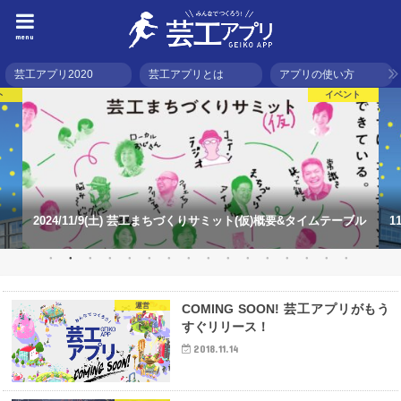
menu
芸工アプリ2020
芸工アプリとは
アプリの使い方
ト
イベント
2024/11/9(土) 芸工まちづくりサミット(仮)概要&タイムテーブル
1
運営
COMING SOON! 芸工アプリがもう
すぐリリース！
2018.11.14