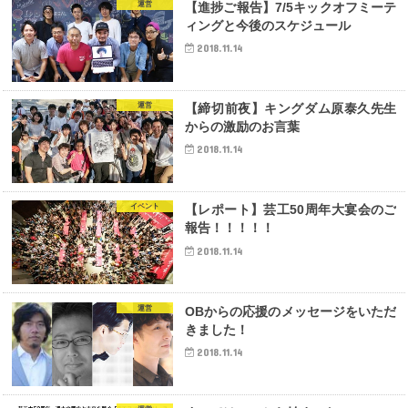
運営
【進捗ご報告】7/5キックオフミーテ
ィングと今後のスケジュール
2018.11.14
運営
【締切前夜】キングダム原泰久先生
からの激励のお言葉
2018.11.14
イベント
【レポート】芸工50周年大宴会のご
報告！！！！！
2018.11.14
運営
OBからの応援のメッセージをいただ
きました！
2018.11.14